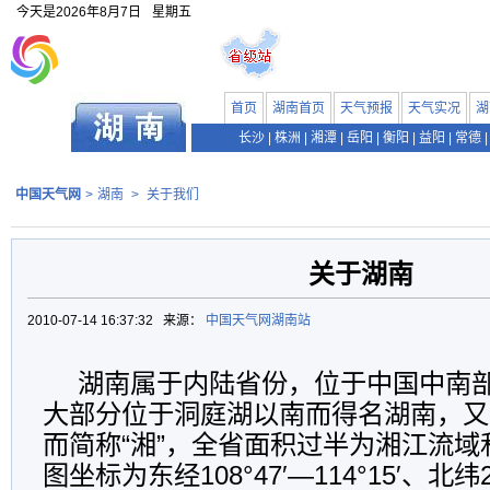
今天是
2026年8月7日
星期五
首页
湖南首页
天气预报
天气实况
湖
长沙
|
株洲
|
湘潭
|
岳阳
|
衡阳
|
益阳
|
常德
|
中国天气网
>
湖南
>
关于我们
关于湖南
2010-07-14 16:37:32 来源：
中国天气网湖南站
湖南属于内陆省份，位于中国中南
大部分位于洞庭湖以南而得名湖南，又
而简称“湘”，全省面积过半为湘江流
图坐标为东经108°47′—114°15′、北纬24