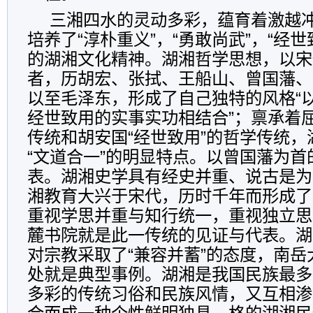
三湘四水的灵动多彩，蕴育着激越
培养了“淳朴重义”，“勇敢尚武”，“经世
的湖湘文化精神。湖湘哲学思想，以宋
者，历胡宏、张拭、王船山、曾国藩、
以至毛泽东，形成了自己独特的风格“
经世致用的实事实功相结合”；禀承着
传统和胡安国“经世致用”的哲学传统
“文道合一”的明显特点。以曾国藩为首
表。湖湘史学具有经史并重、说古是为
湘教育大兴于宋代，历时千年而形成了
重视学思并重与知行统一，重视独立思
麓书院就是此一传统的见证与代表。湖
对宗教采取了“兼容并蓄”的态度，南
处就是典型事例。湖湘是我国民族最多
多彩的传统习俗和民族风情，又互相渗