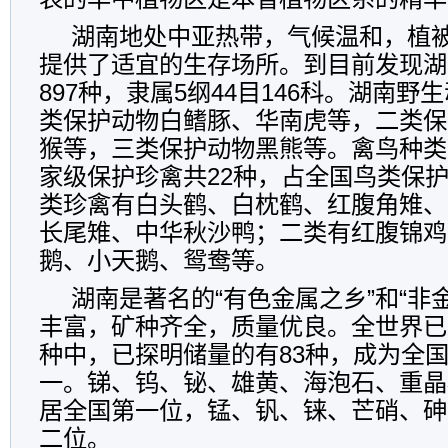
湖南地处中亚热带，气候温和，植
提供了适宜的生存场所。到目前发现湖
897种，隶属5纲44目146科。湖南
类保护动物白鳍豚、华南虎等，二类保
猴等，三类保护动物黑熊等。禽鸟种类
家级保护珍禽共22种，占全国鸟类保护
类珍禽有白头鹤、白枕鹤、红腹角雉、
长尾雉、中华秋沙鸭；二类有红腹锦鸡
鹅、小天鹅、鸳鸯等。
湖南是著名的“有色金属之乡”和“非
丰富，矿种齐全，质量优良。全世界已
种中，已探明储量的有83种，成为全
一。锑、钨、铋、雄黄、海泡石、重晶
居全国第一位，锰、钒、铼、芒硝、砷
二位。