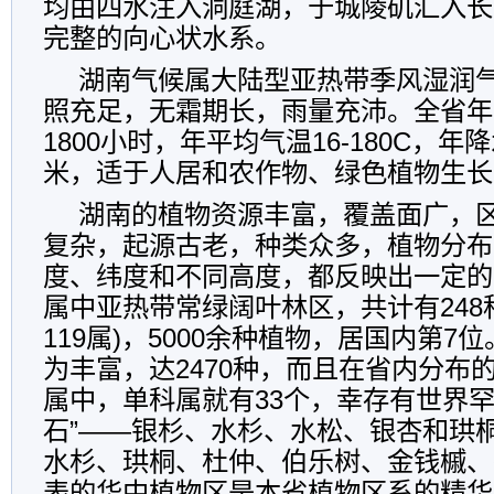
均由四水注入洞庭湖，于城陵矶汇入长
完整的向心状水系。
湖南气候属大陆型亚热带季风湿润
照充足，无霜期长，雨量充沛。全省年日
1800小时，年平均气温16-180C，年降水
米，适于人居和农作物、绿色植物生长
湖南的植物资源丰富，覆盖面广，
复杂，起源古老，种类众多，植物分布
度、纬度和不同高度，都反映出一定的
属中亚热带常绿阔叶林区，共计有248科
119属)，5000余种植物，居国内第7
为丰富，达2470种，而且在省内分布
属中，单科属就有33个，幸存有世界罕
石”――银杉、水杉、水松、银杏和珙
水杉、珙桐、杜仲、伯乐树、金钱槭、
表的华中植物区是本省植物区系的精华