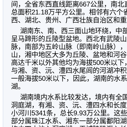
间，全省东西直线距离667公里，南北
总面积21.18万平方公里。相邻有六
西、湖北、贵州、广西壮族自治区和重
湖南东、南、西三面山地环绕，中
呈马蹄形的丘陵型盆地。西北有武陵山
脉，南部为五岭山脉（即南岭山脉），
山，湘中地区大多为丘陵、盆地和河谷
高达千米以外其他均为海拔500米以
与湘、资、沅、澧四水尾闾的河湖冲积
一般海拔50米以下，因此，湖南的水
湖。
湖南境内水系比较发达，境内有全
洞庭湖，有湘、资、沅、澧四水和长度
小河川5341条，总长9.93万公里。
部分属珠江水系、湘东一部分属鄱阳湖