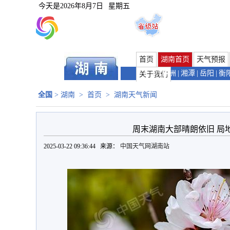
今天是
2026年8月7日
星期五
首页
湖南首页
天气预报
长沙
|
株洲
|
湘潭
|
岳阳
|
衡
关于我们
全国
>
湖南
>
首页
>
湖南天气新闻
周末湖南大部晴朗依旧 局地
2025-03-22 09:36:44 来源：
中国天气网湖南站