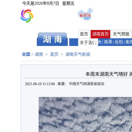
今天是
2026年8月7日
星期五
首页
湖南首页
天气预报
长沙
|
株洲
|
湘潭
|
岳阳
|
衡
关于我们
全国
>
湖南
>
首页
>
湖南天气新闻
本周末湖南天气晴好 
2021-09-10 11:13:00 来源：
中国天气网湖南省级站