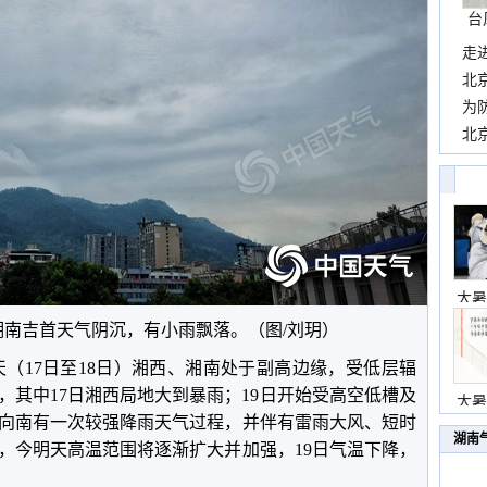
台
走
近
北
霞
为
观
北
现
大暑
南吉首天气阴沉，有小雨飘落。（图/刘玥）
天（17日至18日）湘西、湘南处于副高边缘，受低层辐
，其中17日湘西局地大到暴雨；19日开始受高空低槽及
大暑
向南有一次较强降雨天气过程，并伴有雷雨大风、短时
湖南
，今明天高温范围将逐渐扩大并加强，19日气温下降，