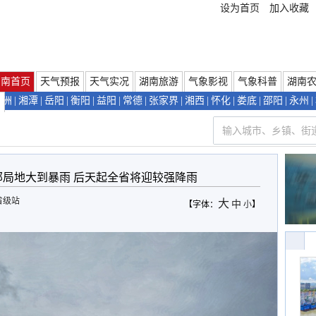
设为首页
加入收藏
湖南首页
天气预报
天气实况
湖南旅游
气象影视
气象科普
湖南
株洲
|
湘潭
|
岳阳
|
衡阳
|
益阳
|
常德
|
张家界
|
湘西
|
怀化
|
娄底
|
邵阳
|
永州
|
们
部局地大到暴雨 后天起全省将迎较强降雨
省级站
大
中
【字体：
小
】