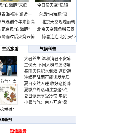
风“白海豚”来临
今日份天空“显眼
前
包”
进青海祁连 邂逅一
台风“白海豚”逼
京气温创今年来新高
北京天空现瑰丽朝
防范台风“白海豚”
北京天空现鱼鳞云景
京降雨过后火烧云惊
惊喜连连 北京天空
生活旅游
气候科普
大暑养生 温和消暑不贪凉
三伏天 不同人群专属防暑
暴雨天遇积水倒灌 这份避
要点请收好
连续强降雨可能诱发地质
险提示请收好
节气：南
夏日安然入睡 收好这份降
灾害 这些前兆要知道
夏季户外活动注意这6点
温小贴士
夏日健康享受冷饮 牢记
防暑健身两不误
小暑节气：南方开启“桑
“两注意一控制”
拿”模式 北方陆续进入雨
这样过：
季
气象服务
短信服务