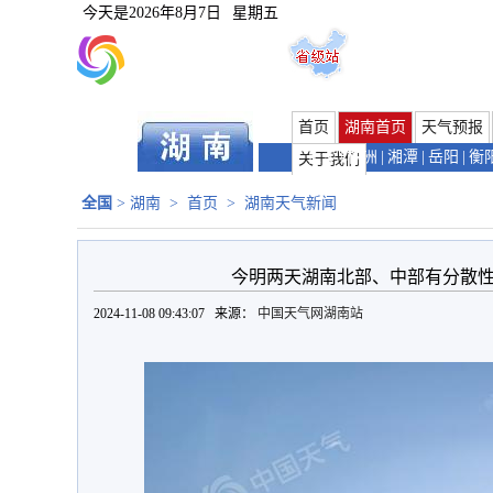
今天是
2026年8月7日
星期五
首页
湖南首页
天气预报
长沙
|
株洲
|
湘潭
|
岳阳
|
衡
关于我们
全国
>
湖南
>
首页
>
湖南天气新闻
今明两天湖南北部、中部有分散性
2024-11-08 09:43:07 来源：
中国天气网湖南站