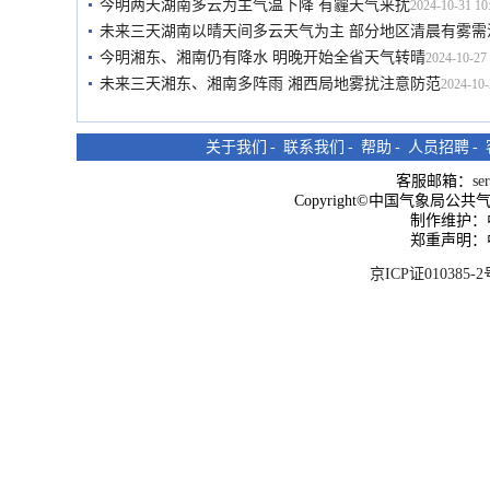
今明两天湖南多云为主气温下降 有霾天气来扰
2024-10-31 10
未来三天湖南以晴天间多云天气为主 部分地区清晨有雾需
今明湘东、湘南仍有降水 明晚开始全省天气转晴
2024-10-27 
未来三天湘东、湘南多阵雨 湘西局地雾扰注意防范
2024-10-
关于我们
-
联系我们
-
帮助
-
人员招聘
-
客服邮箱：
se
Copyright©中国气象局公共气象服
制作维护：
郑重声明：
京ICP证010385-2