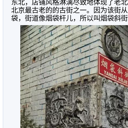
东北，店铺风格淋漓尽致地体现了老北
北京最古老的的古街之一。因为该街从
袋，街道像烟袋杆儿，所以叫烟袋斜街