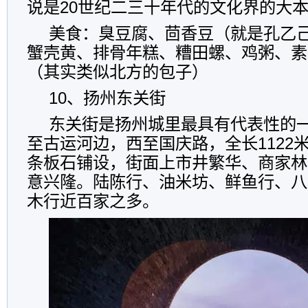
说是20世纪二三十年代的文化界的大
美食：臭豆腐、茴香豆（就是孔乙
蟹壳黄、排骨年糕、糟田螺、鸡粥、素
（其实类似北方的包子）
10、扬州东关街
东关街是扬州城里最具有代表性的
至古运河边，西至国庆路，全长1122
条板石铺设，街面上市井繁华、商家林
意兴隆。陆陈行、油米坊、鲜鱼行、八
木行近百家之多。