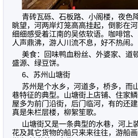
青砖瓦砾、石板路、小阁楼，夜色
眺望，河两岸灯笼高高挂起，倒影在河
细细感受着江南的吴侬软语。咖啡馆、小食
人声鼎沸，游人川流不息，好不热闹。
美食：回味鸭血粉丝、外婆家、道
盛源、绿豆饼。
6、苏州山塘街
苏州是个水乡，河道多，桥多，而
巷特征的典型。山塘街上店铺、住家鳞
屋多为前门沿街，后门临河，有的还建
真是朱栏层楼，柳絮笙歌。
山塘街又是一条典型的水巷，河上
花及其它货物的船只来来往往，游船画