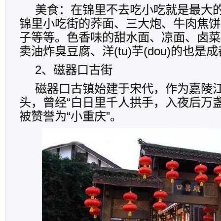
美食：在锦里不去吃小吃就是最大
锦里小吃街的荞面、三大炮、牛肉焦饼
子等等。色香味的甜水面、凉面、卤菜
卖油炸臭豆腐、洋(tu)芋(dou)的也
2、磁器口古街
磁器口古镇始建于宋代，作为嘉陵
头，曾经“白日里千人拱手，入夜后万
被赞誉为“小重庆”。