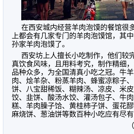
在西安城内经营羊肉泡馍的餐馆很
上都会有几家专门的羊肉泡馍馆，其中
孙家羊肉泡馍了。
西安坊上人擅长小吃制作，他们较
真饮食风味，且用料考究，制作精细，
品种众多，为全国清真小吃之冠。牛羊
肉、烩羊杂、粉蒸羊肉、蜂蜜凉粽子、
饼、八宝甜稀饭、糊辣汤、凉皮、米皮
饺、韭饼、酸汤水饺、灌汤包子、牛肉
糕、羊肉臊子饸、黄桂柿子饼、蛋花醪
麻烧饼、葱油饼等数百种小吃应有尽有
（