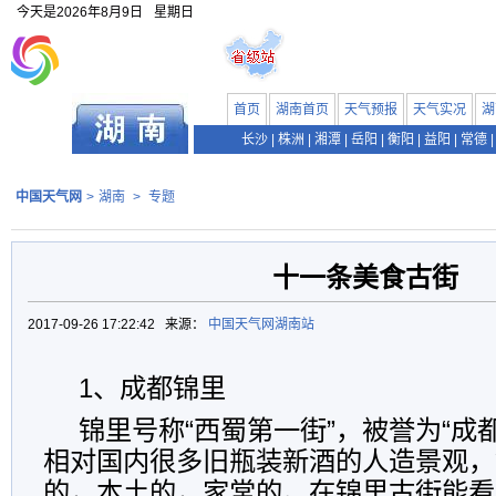
今天是
2026年8月9日
星期日
首页
湖南首页
天气预报
天气实况
湖
长沙
|
株洲
|
湘潭
|
岳阳
|
衡阳
|
益阳
|
常德
|
中国天气网
>
湖南
>
专题
十一条美食古街
2017-09-26 17:22:42 来源：
中国天气网湖南站
1、成都锦里
锦里号称“西蜀第一街”，被誉为“成
相对国内很多旧瓶装新酒的人造景观，
的，本土的，家常的。在锦里古街能看