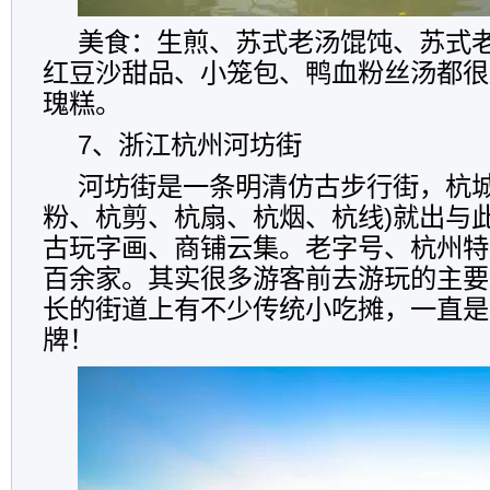
美食：生煎、苏式老汤馄饨、苏式
红豆沙甜品、小笼包、鸭血粉丝汤都很
瑰糕。
7、浙江杭州河坊街
河坊街是一条明清仿古步行街，杭城闻
粉、杭剪、杭扇、杭烟、杭线)就出与
古玩字画、商铺云集。老字号、杭州特
百余家。其实很多游客前去游玩的主要
长的街道上有不少传统小吃摊，一直是
牌！