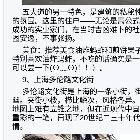
五大道的另一特色，是建筑的私秘
的氛围。这里的住户——无论是寓公式
成功的实业家们，在当时吉凶难卜的社
图安逸，不事张扬。
美食：推荐美食油炸蚂蚱和煎饼果
特别喜欢油炸蚂蚱，不吃的话确实是一
可以尝一下(⊙﹏⊙)！！）。
9、上海多伦路文化街
多伦路文化街是上海的一条小街，
幽。夹街小楼，栉比鳞次，风格各异。
地图上难有立锥之地，但在近现代中国
重彩的一笔，再现了20世纪二三十年
情。