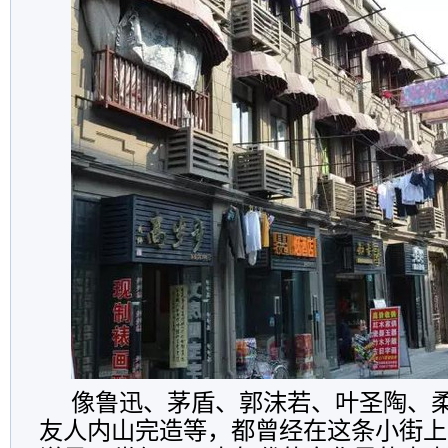
像鲁迅、茅盾、郭沫若、叶圣陶、
友人内山完造等，都曾经在这条小街上