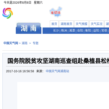
今天是
2026年8月8日
星期六
首页
湖南首页
天气预报
天气实况
湖
长沙
|
株洲
|
湘潭
|
岳阳
|
衡阳
|
益阳
|
常德
|
中国天气网
>
湖南
>
专题
国务院脱贫攻坚湖南巡查组赴桑植县松
2017-10-16 16:56:58 来源：
中国天气网湖南站