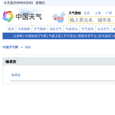
今天是
2026年8月9日
星期日
天气预报
北京
上海
广州
首页
灾害预警
天气预报
现在天气
气候变化
天气资讯
生活天气
台风网
|
中国旅游天气网
|
气象卫星
|
天气雷达
|
预警共享平台
|
防灾减灾
|
中国天气网 >
湖南
编者按
编者按