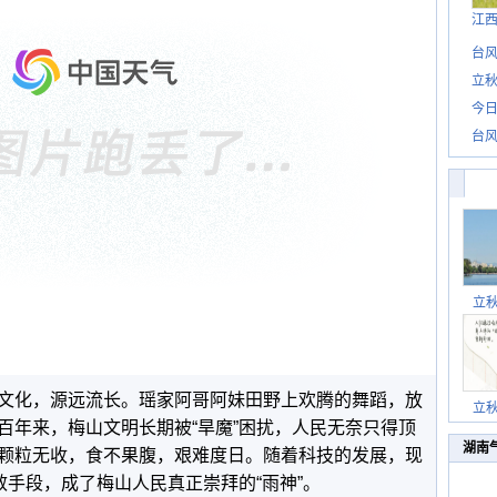
江
台风
立秋
今日
台风
立
文化，源远流长。瑶家阿哥阿妹田野上欢腾的舞蹈，放
立
百年来，梅山文明长期被“旱魔”困扰，人民无奈只得顶
湖南
颗粒无收，食不果腹，艰难度日。随着科技的发展，现
效手段，成了梅山人民真正崇拜的“雨神”。