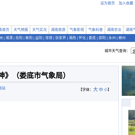
设为首页
加入收藏
南首页
天气预报
天气实况
湖南旅游
气象影视
气象科普
湖南农业
湖南
洲
|
湘潭
|
岳阳
|
衡阳
|
益阳
|
常德
|
张家界
|
湘西
|
怀化
|
娄底
|
邵阳
|
永州
|
郴州
城市天气查询：
神》（娄底市气象局）
南站
大
中
【字体：
小
】