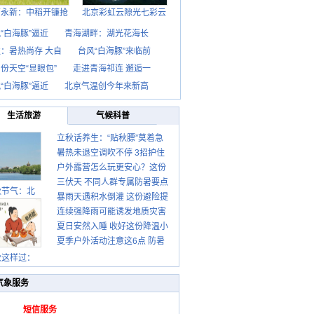
西永新：中稻开镰抢
北京彩虹云隙光七彩云
“白海豚”逼近
青海湖畔：湖光花海长
：暑热尚存 大自
台风“白海豚”来临前
份天空“显眼包”
走进青海祁连 邂逅一
“白海豚”逼近
北京气温创今年来新高
生活旅游
气候科普
立秋话养生：“贴秋膘”莫着急
暑热未退空调吹不停 3招护住
先清暑再防燥
户外露营怎么玩更安心？这份
肩颈不酸痛
三伏天 不同人群专属防暑要点
攻略请收好
秋节气：北
暴雨天遇积水倒灌 这份避险提
请收好
连续强降雨可能诱发地质灾害
示请收好
夏日安然入睡 收好这份降温小
这些前兆要知道
夏季户外活动注意这6点 防暑
贴士
健身两不误
秋这样过：
气象服务
短信服务