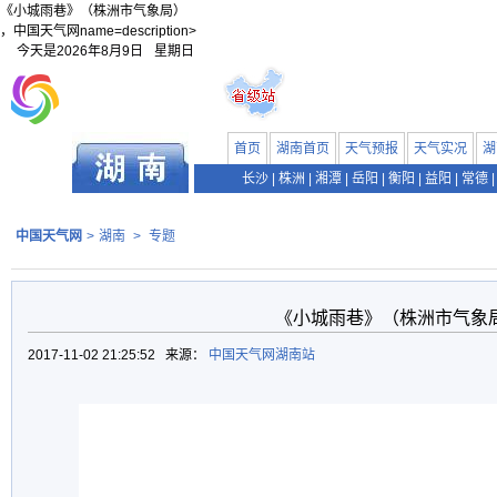
《小城雨巷》（株洲市气象局）
，中国天气网name=description>
今天是
2026年8月9日
星期日
首页
湖南首页
天气预报
天气实况
湖
长沙
|
株洲
|
湘潭
|
岳阳
|
衡阳
|
益阳
|
常德
|
中国天气网
>
湖南
>
专题
《小城雨巷》（株洲市气象
2017-11-02 21:25:52 来源：
中国天气网湖南站