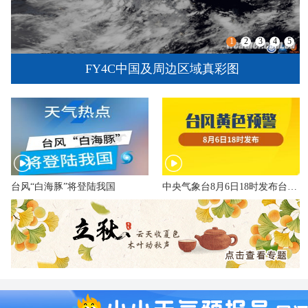
1
2
3
4
5
台风来临前夕 浙江玉环渔船回港避风
台风“白海豚”将登陆我国
中央气象台8月6日18时发布台风黄色预警