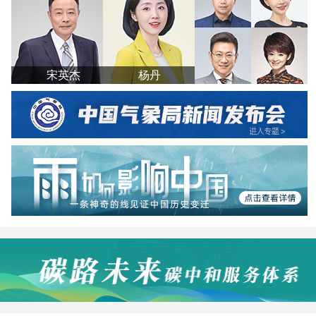
宋英杰
杨丹