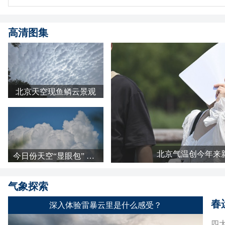
高清图集
北京天空现鱼鳞云景观
北京气温创今年来
今日份天空“显眼包” 北京浓积云强势抢镜
气象探索
春
深入体验雷暴云里是什么感受？
四