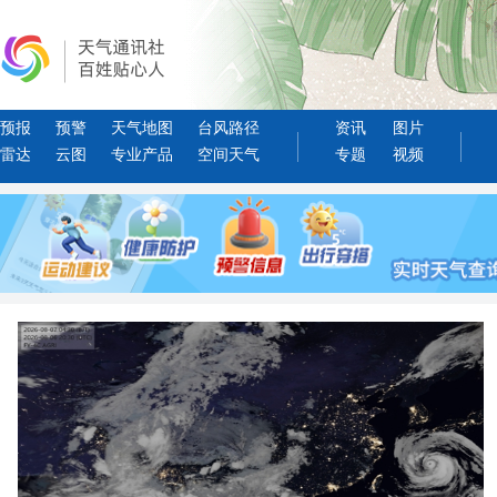
预报
预警
天气地图
台风路径
资讯
图片
雷达
云图
专业产品
空间天气
专题
视频