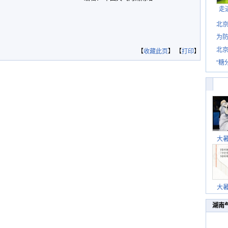
走
北
为防
北
【
收藏此页
】 【
打印
】
“糖
大
大
湖南