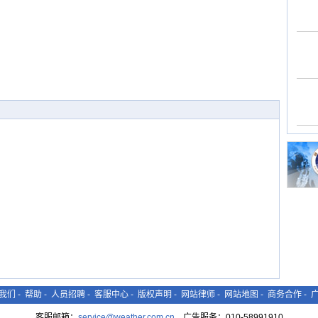
我们
-
帮助
-
人员招聘
-
客服中心
-
版权声明
-
网站律师
-
网站地图
-
商务合作
-
客服邮箱：
service@weather.com.cn
广告服务：010-58991910