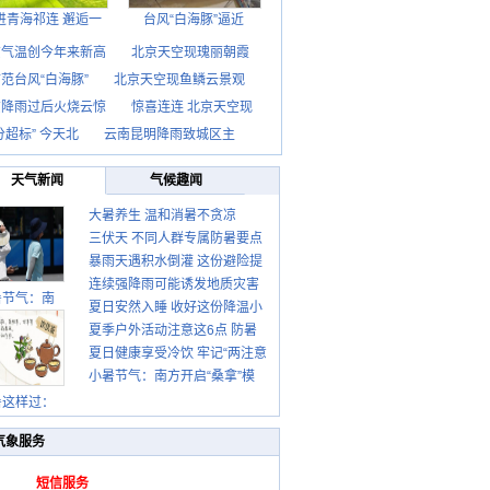
进青海祁连 邂逅一
台风“白海豚”逼近
京气温创今年来新高
北京天空现瑰丽朝霞
范台风“白海豚”
北京天空现鱼鳞云景观
京降雨过后火烧云惊
惊喜连连 北京天空现
分超标” 今天北
云南昆明降雨致城区主
天气新闻
气候趣闻
大暑养生 温和消暑不贪凉
三伏天 不同人群专属防暑要点
暴雨天遇积水倒灌 这份避险提
请收好
连续强降雨可能诱发地质灾害
示请收好
暑节气：南
夏日安然入睡 收好这份降温小
这些前兆要知道
夏季户外活动注意这6点 防暑
贴士
夏日健康享受冷饮 牢记“两注意
健身两不误
小暑节气：南方开启“桑拿”模
一控制”
式 北方陆续进入雨季
暑这样过：
气象服务
短信服务