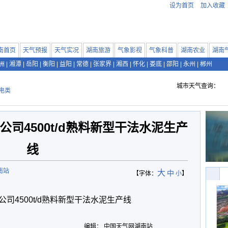
设为首页
加入收藏
南首页
天气预报
天气实况
湖南旅游
气象影视
气象科普
湖南农业
湖南
洲
|
湘潭
|
岳阳
|
衡阳
|
益阳
|
常德
|
张家界
|
湘西
|
怀化
|
娄底
|
邵阳
|
永州
|
郴州
城市天气查询：
电类
司4500t/d熟料新型干法水泥生产
线
南站
大
中
【字体：
小
】
4500t/d熟料新型干法水泥生产线
编辑： 中国天气网湖南站