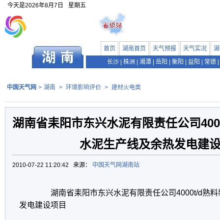
今天是
2026年8月7日
星期五
首页
湖南首页
天气预报
天气实况
湖
长沙
|
株洲
|
湘潭
|
岳阳
|
衡阳
|
益阳
|
常德
|
中国天气网
>
湖南
>
环境影响评价
>
建材火电类
湖南省耒阳市东兴水泥有限责任公司4000
水泥生产线及余热发电建
2010-07-22 11:20:42 来源：
中国天气网湖南站
湖南省耒阳市东兴水泥有限责任公司4000t/d熟
发电建设项目