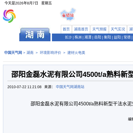
今天是
2026年8月7日
星期五
首页
湖南首页
天气预报
天气实况
湖
长沙
|
株洲
|
湘潭
|
岳阳
|
衡阳
|
益阳
|
常德
|
中国天气网
>
湖南
>
环境影响评价
>
建材火电类
邵阳金磊水泥有限公司4500t/a熟料
2010-07-22 11:21:08 来源：
中国天气网湖南站
邵阳金磊水泥有限公司4500t/a熟料新型干法水泥
编