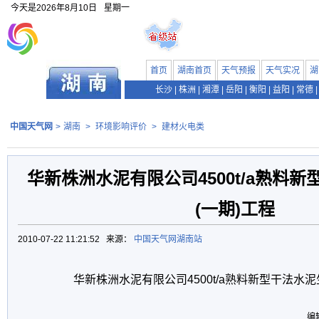
今天是
2026年8月10日
星期一
首页
湖南首页
天气预报
天气实况
湖
长沙
|
株洲
|
湘潭
|
岳阳
|
衡阳
|
益阳
|
常德
|
中国天气网
>
湖南
>
环境影响评价
>
建材火电类
华新株洲水泥有限公司4500t/a熟料
(一期)工程
2010-07-22 11:21:52 来源：
中国天气网湖南站
华新株洲水泥有限公司4500t/a熟料新型干法水泥
编