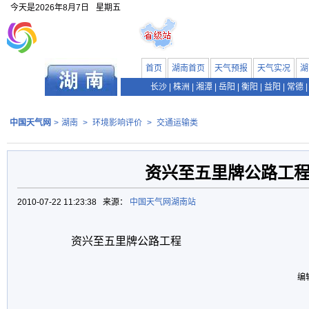
今天是
2026年8月7日
星期五
首页
湖南首页
天气预报
天气实况
湖
长沙
|
株洲
|
湘潭
|
岳阳
|
衡阳
|
益阳
|
常德
|
中国天气网
>
湖南
>
环境影响评价
>
交通运输类
资兴至五里牌公路工
2010-07-22 11:23:38 来源：
中国天气网湖南站
资兴至五里牌公路工程
编