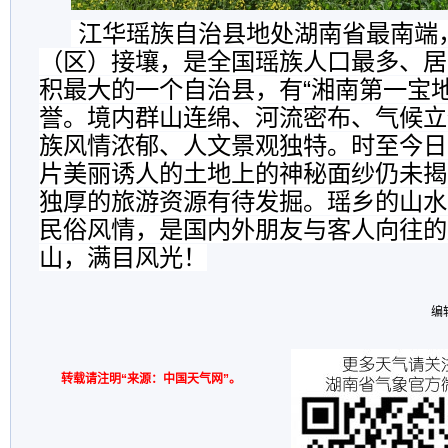
江华瑶族自治县地处湖南省最南端
（区）接壤，是全国瑶族人口最多、居
积最大的一个自治县
，
有“湘南第一宝地
誉。境内群山连绵、河流密布、气候立
族风情浓郁、人文景观独特
。
时至今日
片美丽诱人的土地上的神秘面纱仍未揭
独厚的旅游资源有待发掘。瑶乡的山水
民俗风情
，
是国内外朋友与客人向往的
山
，
满目风光！
编
转载请注明“来源：中国天气网”。