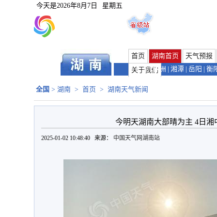
今天是
2026年8月7日
星期五
首页
湖南首页
天气预报
长沙
|
株洲
|
湘潭
|
岳阳
|
衡
关于我们
全国
>
湖南
>
首页
>
湖南天气新闻
今明天湖南大部晴为主 4日
2025-01-02 10:48:40 来源：
中国天气网湖南站