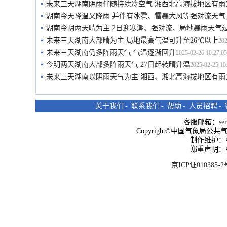
未来三天湖南阴雨伴随持续冷空气 湘西北高海拔地区有雨
湖南今天降温又降雨 并伴有冰雹、雷暴大风等强对流天气
湖南今明两天晴为主 2日迎寒潮、强对流、局地暴雨天气
未来三天湖南大部晴为主 局地最高气温可升至26℃以上
202
未来三天湖南仍多阵雨天气 气温逐渐回升
2025-02-26 10:27:05
今明两天湖南大部多阵雨天气 27日起转晴升温
2025-02-25 10
未来三天湖南以阴雨天气为主 湘西、湘北高海拔地区有雨
关于我们
-
联系我们
-
帮助
-
人员招聘
-
客服邮箱：
se
Copyright©中国气象局公共气象服
制作维护：
郑重声明：
京ICP证010385-2