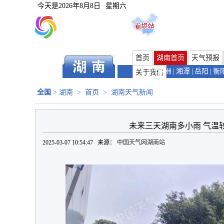
今天是
2026年8月8日
星期六
首页
湖南首页
天气预报
长沙
|
株洲
|
湘潭
|
岳阳
|
衡
关于我们
全国
>
湖南
>
首页
>
湖南天气新闻
未来三天湖南多小雨 气温
2025-03-07 10:54:47 来源：
中国天气网湖南站