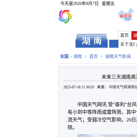
今天是
2026年8月7日
星期五
首页
长沙
|
关于我
全国
>
湖南
>
首页
>
湖南天气新闻
未来三天湖南高
2023-07-18 11:36:03 来源：
中国天气网湖南
中国天气网讯 受“泰利”台
有小到中等阵雨或雷阵雨，其中
流天气；受弱冷空气影响，20
除。