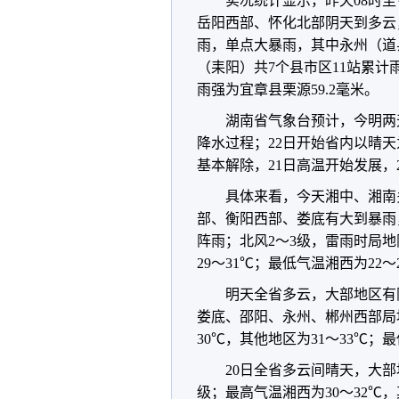
实况统计显示，昨天08时
岳阳西部、怀化北部阴天到多云
雨，单点大暴雨，其中永州（道
（耒阳）共7个县市区11站累计雨
雨强为宜章县栗源59.2毫米。
湖南省气象台预计，今明两
降水过程；22日开始省内以晴
基本解除，21日高温开始发展，
具体来看，今天湘中、湘南
部、衡阳西部、娄底有大到暴雨
阵雨；北风2～3级，雷雨时局地
29～31℃；最低气温湘西为22～
明天全省多云，大部地区有
娄底、邵阳、永州、郴州西部局
30℃，其他地区为31～33℃；
20日全省多云间晴天，大
级；最高气温湘西为30～32℃，