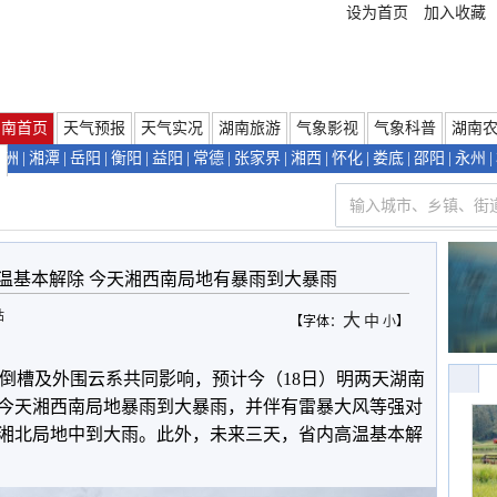
设为首页
加入收藏
湖南首页
天气预报
天气实况
湖南旅游
气象影视
气象科普
湖南
株洲
|
湘潭
|
岳阳
|
衡阳
|
益阳
|
常德
|
张家界
|
湘西
|
怀化
|
娄底
|
邵阳
|
永州
|
们
温基本解除 今天湘西南局地有暴雨到大暴雨
站
大
中
【字体：
小
】
风倒槽及外围云系共同影响，预计今（18日）明两天湖南
今天湘西南局地暴雨到大暴雨，并伴有雷暴大风等强对
日湘北局地中到大雨。此外，未来三天，省内高温基本解