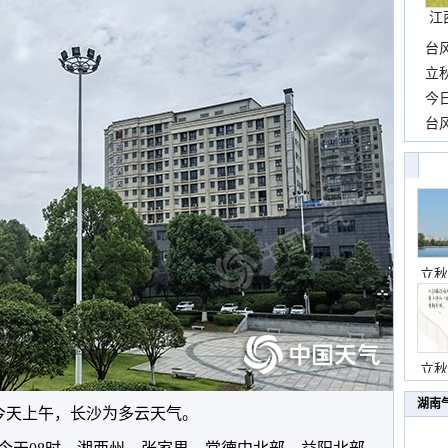
江
台
长
立
前
今
一
台
高
立秋
立秋
湖南
今天上午，长沙为多云天气。