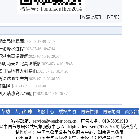
【
收藏此页
】 【
打印
】
湘南局地暴雨
2023-07-17 09:27:57
一轮降水过程
2023-07-16 10:47:14
下湘南高温缓解
2023-07-15 10:29:07
 今明两天湘北高温缓解
2023-07-14 10:15:45
15日局地有大到暴雨
2023-07-13 10:34:26
温达39℃左右
2023-07-12 09:36:55
阵性降雨
2023-07-11 10:44:49
四天晴热高温“霸屏”
2023-07-10 10:46:47
-
帮助
-
人员招聘
-
客服中心
-
版权声明
-
网站律师
-
网站地图
-
商务合
客服邮箱：
service@weather.com.cn
广告服务：010-58991910
ght©中国气象局公共气象服务中心 All Rights Reserved (2008-2026) 版权
制作维护：中国气象局公共气象服务中心、湖南省气象局
郑重声明：中国天气网
版权所有
，未经书面授权禁止使用