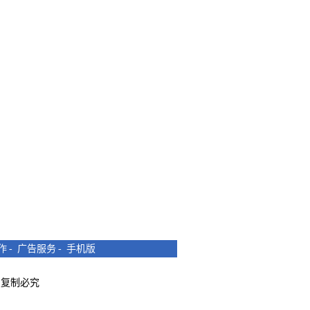
作
-
广告服务
-
手机版
所有 复制必究