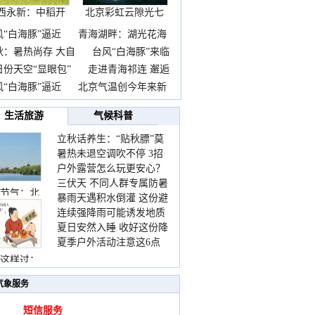
西永新：中稻开
北京彩虹云隙光七
镰抢
彩云
风“白海豚”逼近
青海湖畔：湖光花海
秋：暑热尚存 大自
台风“白海豚”来临
日份天空“显眼包”
走进青海祁连 邂逅
风“白海豚”逼近
北京气温创今年来新
生活旅游
气候科普
立秋话养生：“贴秋膘”莫
暑热未退空调吹不停 3招
着急 先清暑再防燥
户外露营怎么玩更安心？
护住肩颈不酸痛
三伏天 不同人群专属防暑
这份攻略请收好
节气：北
暴雨天遇积水倒灌 这份避
要点请收好
连续强降雨可能诱发地质
险提示请收好
夏日安然入睡 收好这份降
灾害 这些前兆要知道
夏季户外活动注意这6点
温小贴士
防暑健身两不误
这样过：
气象服务
短信服务