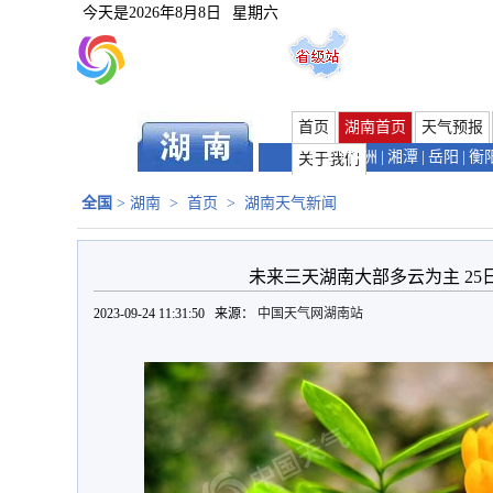
今天是
2026年8月8日
星期六
首页
湖南首页
天气预报
长沙
|
株洲
|
湘潭
|
岳阳
|
衡
关于我们
全国
>
湖南
>
首页
>
湖南天气新闻
未来三天湖南大部多云为主 2
2023-09-24 11:31:50 来源：
中国天气网湖南站