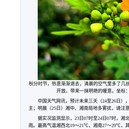
秋分时节，热意渐渐退去，清晨的空气里多了几
开放，带来一抹明艳的暖意。坐标
中国天气网讯，
预计未来三天（24至26日）
主
；
明晨（25日）湘
中、湘南局地多雾扰
，
请注
据实况监测显示
，
23日07时至24日07时
，
湘
雨
。
最高气温湘西北19～21℃
，
湘南27～29℃
，
其