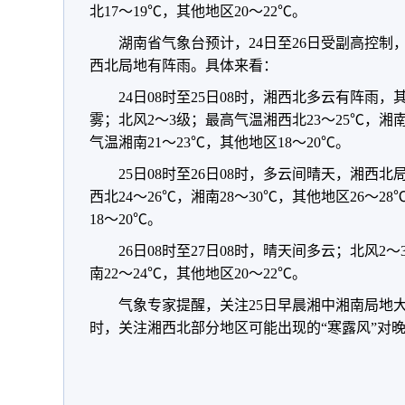
北17～19℃
，
其他地区20～22℃
。
湖南省气象台预计
，
24日至26日受副高控制
西北局地有阵雨
。
具体来看：
24日08时至25日08时
，
湘西北多云有阵雨
，
雾
；
北风2～3级
；
最高气温湘西北23～25℃
，
湘南
气温湘南21～23℃
，
其他地区18～20℃
。
25日08时至26日08时
，
多云间晴天
，
湘西北
西北24～26℃
，
湘南28～30℃
，
其他地区26～28
18～20℃
。
26日08时至27日08时
，
晴天间多云
；
北风2～
南22～24℃
，
其他地区20～22℃
。
气象专家提醒
，
关注25日早晨湘中湘南局地
时
，
关注湘西北部分地区可能出现的“寒露风”对