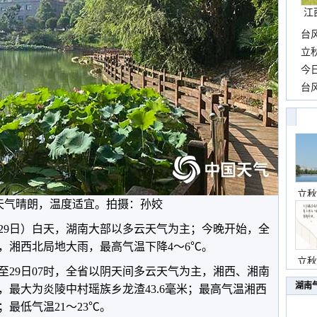
江
台
长
立
前
今
一
台
高
立秋
天气晴朗，温度适宜。拍摄：孙姣
29日）白天，湖南大部以多云天气为主；今晚开始，全
，湘西北局地大雨，最高气温下降4～6℃。
立秋
时至29日07时，全省以阴天间多云天气为主，湘西、湘南
湖南
最大为炎陵中村瑶族乡龙渣43.6毫米；最高气温湘西
℃；最低气温21～23℃。