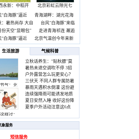
西永新：中稻开
北京彩虹云隙光七
镰抢
彩云
风“白海豚”逼近
青海湖畔：湖光花海
秋：暑热尚存 大自
台风“白海豚”来临
日份天空“显眼包”
走进青海祁连 邂逅
风“白海豚”逼近
北京气温创今年来新
生活旅游
气候科普
立秋话养生：“贴秋膘”莫
暑热未退空调吹不停 3招
着急 先清暑再防燥
户外露营怎么玩更安心？
护住肩颈不酸痛
三伏天 不同人群专属防暑
这份攻略请收好
节气：北
暴雨天遇积水倒灌 这份避
要点请收好
连续强降雨可能诱发地质
险提示请收好
夏日安然入睡 收好这份降
灾害 这些前兆要知道
夏季户外活动注意这6点
温小贴士
防暑健身两不误
这样过：
气象服务
短信服务