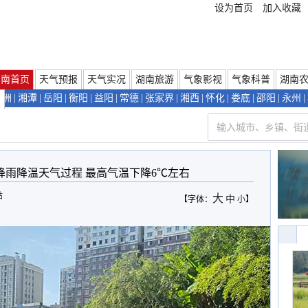
设为首页
加入收藏
湖南首页
天气预报
天气实况
湖南旅游
气象影视
气象科普
湖南
株洲
|
湘潭
|
岳阳
|
衡阳
|
益阳
|
常德
|
张家界
|
湘西
|
怀化
|
娄底
|
邵阳
|
永州
|
们
降雨降温天气过程 最高气温下降6℃左右
站
大
中
【字体：
小
】