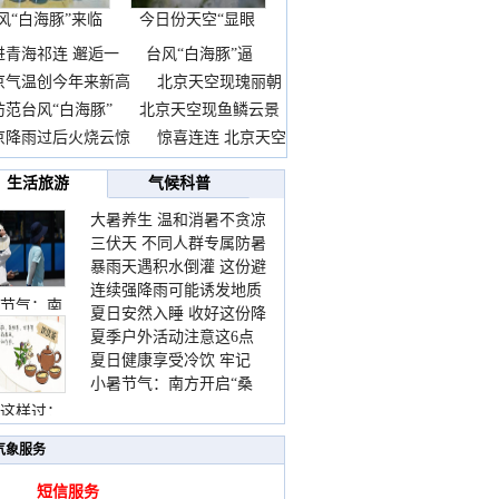
风“白海豚”来临
今日份天空“显眼
前
包”
进青海祁连 邂逅一
台风“白海豚”逼
京气温创今年来新高
北京天空现瑰丽朝
防范台风“白海豚”
北京天空现鱼鳞云景
京降雨过后火烧云惊
惊喜连连 北京天空
生活旅游
气候科普
大暑养生 温和消暑不贪凉
三伏天 不同人群专属防暑
暴雨天遇积水倒灌 这份避
要点请收好
连续强降雨可能诱发地质
险提示请收好
节气：南
夏日安然入睡 收好这份降
灾害 这些前兆要知道
夏季户外活动注意这6点
温小贴士
夏日健康享受冷饮 牢记
防暑健身两不误
小暑节气：南方开启“桑
“两注意一控制”
拿”模式 北方陆续进入雨
这样过：
季
气象服务
短信服务