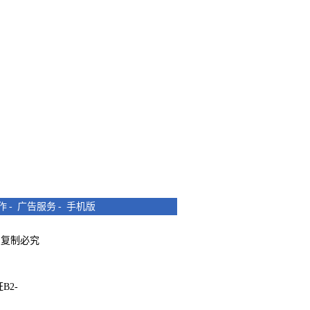
作
-
广告服务
-
手机版
所有 复制必究
B2-