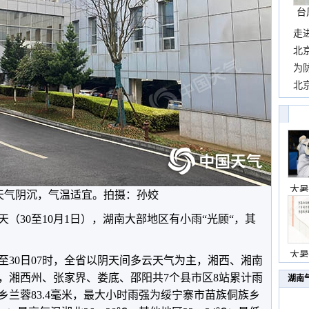
台
走
近
北
霞
为
观
北
现
大暑
天气阴沉，气温适宜。拍摄：孙姣
（30至10月1日），湖南大部地区有小雨“光顾“，其
大暑
时至30日07时，全省以阴天间多云天气为主，湘西、湘南
，湘西州、张家界、娄底、邵阳共7个县市区8站累计雨
湖南
乡兰蓉83.4毫米，最大小时雨强为绥宁寨市苗族侗族乡