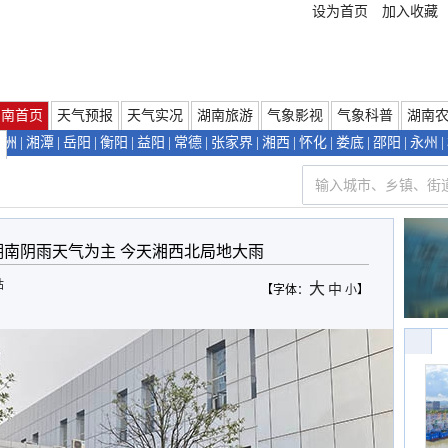
设为首页
加入收藏
湖南首页
天气预报
天气实况
湖南旅游
气象影视
气象科普
湖南
株洲
|
湘潭
|
岳阳
|
衡阳
|
益阳
|
常德
|
张家界
|
湘西
|
怀化
|
娄底
|
邵阳
|
永州
|
们
湖南阴雨天气为主 今天湘西北局地大雨
站
大
中
【字体：
小
】