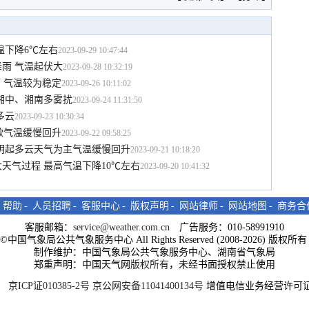
温下降6℃左右
2023-09-29 10:47:44
雨 气温起伏大
2023-09-28 10:32:19
 气温较为稳定
2023-09-26 10:11:02
晨湘中、湘南多雾扰
2023-09-24 11:31:50
多云
2023-09-23 10:30:34
歇气温缓慢回升
2023-09-22 09:58:25
明起多云天气为主气温缓慢回升
2023-09-21 10:18:20
天气过程 最高气温下降10℃左右
2023-09-20 10:41:32
-
帮助
-
人员招聘
-
客服中心
-
版权声明
-
网站律师
-
网站地图
-
商务合
客服邮箱：
service@weather.com.cn
广告服务：010-58991910
ght©中国气象局公共气象服务中心 All Rights Reserved (2008-2026) 版权
制作维护：中国气象局公共气象服务中心、湖南省气象局
郑重声明：中国天气网
版权所有
，未经书面授权禁止使用
京ICP证010385-2号
京公网安备11041400134号
增值电信业务经营许可证