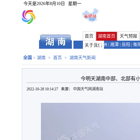
今天是
2026年8月10日
星期一
首页
湖南首页
天气预报
长沙
|
株洲
|
湘潭
|
岳阳
|
衡
关于我们
全国
>
湖南
>
首页
>
湖南天气新闻
今明天湖南中部、北部有小
2022-10-28 10:14:27 来源：
中国天气网湖南站