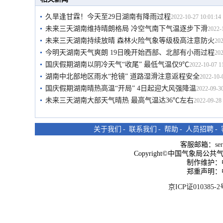
久旱逢甘霖！今天至29日湖南有降雨过程
2022-10-27 10:01:14
未来三天湖南维持晴朗格局 冷空气南下气温逐步下滑
2022-
未来三天湖南持续放晴 森林火险气象等级极高注意防火
202
今明天湖南天气爽朗 19日晚开始西部、北部有小雨过程
202
国庆假期湖南以阴冷天气“收尾” 最低气温仅9℃
2022-10-07 1
湖南中北部地区雨水“抢镜” 道路湿滑注意返程安全
2022-10-
国庆假期湖南晴热高温“开局” 4日起迎大风强降温
2022-09-30
未来三天湖南大部天气晴热 最高气温达36℃左右
2022-09-28 
关于我们
-
联系我们
-
帮助
-
人员招聘
-
客服邮箱：
se
Copyright©中国气象局公共气象服
制作维护：
郑重声明：
京ICP证010385-2