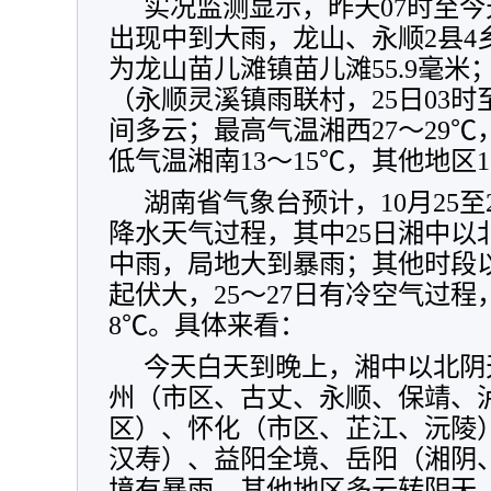
实况监测显示，昨天07时至今
出现中到大雨，龙山、永顺2县4
为龙山苗儿滩镇苗儿滩55.9毫米；
（永顺灵溪镇雨联村，25日03时
间多云；最高气温湘西27～29℃
低气温湘南13～15℃，其他地区1
湖南省气象台预计，10月25
降水天气过程，其中25日湘中以北
中雨，局地大到暴雨；其他时段
起伏大，25～27日有冷空气过程
8℃。具体来看：
今天白天到晚上，湘中以北阴
州（市区、古丈、永顺、保靖、
区）、怀化（市区、芷江、沅陵
汉寿）、益阳全境、岳阳（湘阴
境有暴雨，其他地区多云转阴天，