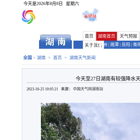
今天是
2026年8月8日
星期六
首页
湖南首页
天气预报
长沙
|
株洲
|
湘潭
|
岳阳
|
衡
关于我们
全国
>
湖南
>
首页
>
湖南天气新闻
今天至27日湖南有较强降水
2023-10-25 10:05:21 来源：
中国天气网湖南站