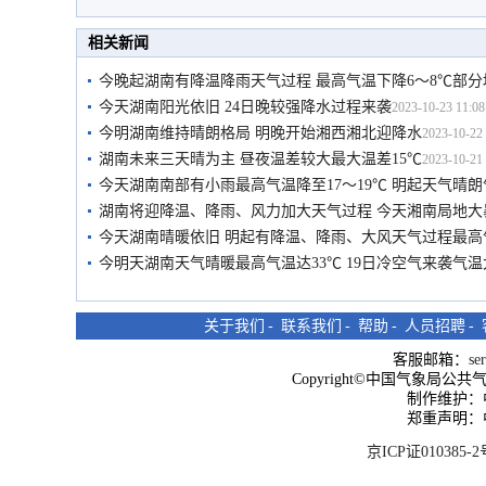
相关新闻
今晚起湖南有降温降雨天气过程 最高气温下降6～8℃部
今天湖南阳光依旧 24日晚较强降水过程来袭
2023-10-23 11:08
今明湖南维持晴朗格局 明晚开始湘西湘北迎降水
2023-10-22 
湖南未来三天晴为主 昼夜温差较大最大温差15℃
2023-10-21 
今天湖南南部有小雨最高气温降至17～19℃ 明起天气晴
湖南将迎降温、降雨、风力加大天气过程 今天湘南局地大
今天湖南晴暖依旧 明起有降温、降雨、大风天气过程最高
今明天湖南天气晴暖最高气温达33℃ 19日冷空气来袭气
关于我们
-
联系我们
-
帮助
-
人员招聘
-
客服邮箱：
se
Copyright©中国气象局公共气象服
制作维护：
郑重声明：
京ICP证010385-2