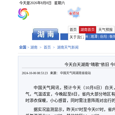
今天是
2026年8月8日
星期六
首页
湖南首页
天气预报
长沙
|
株洲
|
湘潭
|
岳阳
|
衡
关于我们
全国
>
湖南
>
首页
>
湖南天气新闻
今天白天湖南“晴歌”依旧 
2024-10-06 08:53:23 来源：
中国天气网湖南省级站
中国天气网讯，预计今天（
10月6日
）
白天
气
，气温适宜，今晚起
至8日
，
省内大部分地区
时添衣保暖，小心感冒，同时需注意阵雨对出行
据实况监测显示，
昨天07时至今天07时
，省