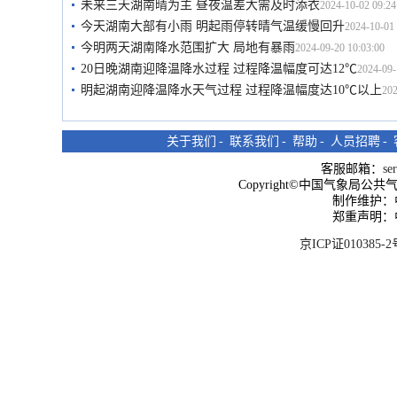
未来三天湖南晴为主 昼夜温差大需及时添衣
2024-10-02 09:24
今天湖南大部有小雨 明起雨停转晴气温缓慢回升
2024-10-01 
今明两天湖南降水范围扩大 局地有暴雨
2024-09-20 10:03:00
20日晚湖南迎降温降水过程 过程降温幅度可达12℃
2024-09-
明起湖南迎降温降水天气过程 过程降温幅度达10℃以上
202
关于我们
-
联系我们
-
帮助
-
人员招聘
-
客服邮箱：
se
Copyright©中国气象局公共气象服
制作维护：
郑重声明：
京ICP证010385-2