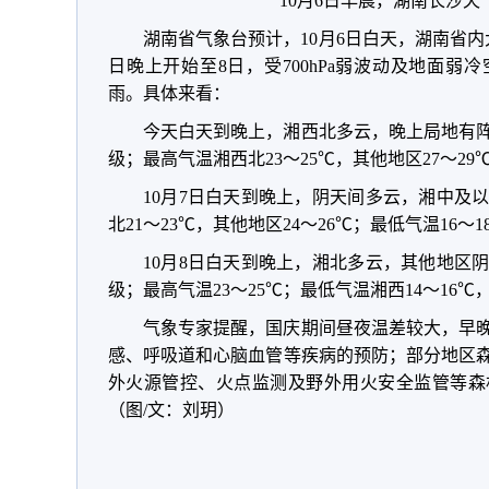
10月6日早晨，湖南长沙
湖南省气象台预计，
10月6日白天
，
湖南省内
日晚上开始至8日
，
受700hPa弱波动及地面弱
雨
。
具体来看：
今天白天到晚上
，
湘西北多云
，
晚上局地有
级
；
最高气温湘西北23～25℃
，
其他地区27～29
10月7日白天到晚上
，
阴天间多云
，
湘中及
北21～23℃
，
其他地区24～26℃
；
最低气温16～1
10月8日白天到晚上
，
湘北多云
，
其他地区
级
；
最高气温23～25℃
；
最低气温湘西14～16℃
气象专家提醒
，
国庆期间昼夜温差较大
，
早
感、呼吸道和心脑血管等疾病的预防
；
部分地区
外火源管控、火点监测及野外用火安全监管等森
（图/文：刘玥）