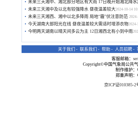
未来三天湘中、湘北部分地区有大雨 17日晚开始湘北降水
未来三天湘中及以北有较强降水 昼夜温差较大
2024-10-14 10
未来三天湘西、湘中以北多降雨 局地“霾”伏注意防范
2024-
今天湖南大部阳光在线 昼夜温差较大需适时增添衣物
2024-
今明两天湖南以晴天间多云为主 12日湘西北有小到中雨
202
关于我们
-
联系我们
-
帮助
-
人员招聘
-
客服邮箱：
se
Copyright©中国气象局公共气象服
制作维护：
郑重声明：
京ICP证010385-2