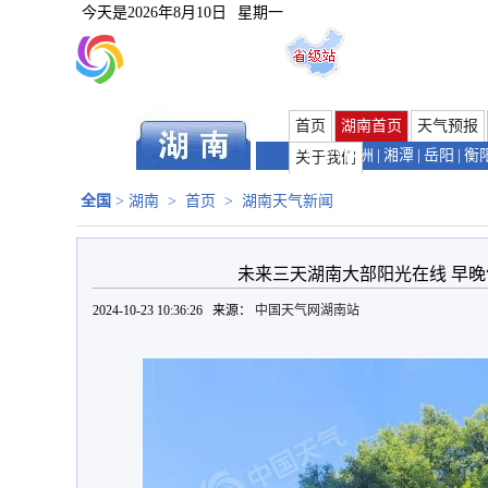
今天是
2026年8月10日
星期一
首页
湖南首页
天气预报
长沙
|
株洲
|
湘潭
|
岳阳
|
衡
关于我们
全国
>
湖南
>
首页
>
湖南天气新闻
未来三天湖南大部阳光在线 早
2024-10-23 10:36:26 来源：
中国天气网湖南站