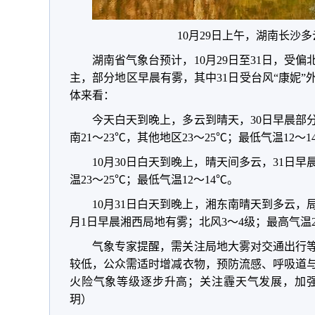
10月29日上午，湖南长沙
湖南省气象台预计
，
10月29日至31日
，
受偏
主
，
部分地区早晨有雾
，
其中31日受台风“康妮”
体来看：
今天白天到晚上
，
多云到晴天
，
30日早晨部
南21～23℃
，
其他地区23～25℃
；
最低气温12～1
10月30日白天到晚上
，
晴天间多云
，
31日早
温23～25℃
；
最低气温12～14℃
。
10月31日白天到晚上
，
湘东南晴天到多云
，
月1日早晨湘西局地有雾
；
北风3～4级
；
最高气温2
气象专家提醒
，
需关注局地大雾对交通出行
较低
，
公众需适时增减衣物
，
预防流感、呼吸道
火险气象等级逐步升高
；
关注霾天气发展
，
加
玥）