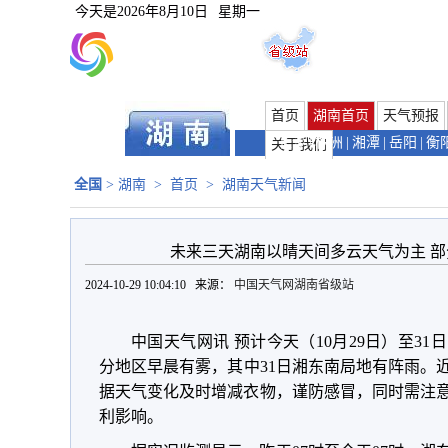
今天是
2026年8月10日
星期一
首页
湖南首页
天气预报
长沙
|
株洲
|
湘潭
|
岳阳
|
衡
关于我们
全国
>
湖南
>
首页
>
湖南天气新闻
未来三天湖南以晴天间多云天气为主 
2024-10-29 10:04:10 来源：
中国天气网湖南省级站
中国天气网讯
预计今天（
10月29日）至31日
分地区早晨有雾
，
其中31日
湘东南局地有阵雨
。
据天气变化及时增减衣物，谨防感冒，同时需注
利影响。