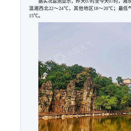
据实况监测显示
，
昨天07时至今天07时
，
湘
温湘西北22～24℃
，
其他地区18～20℃
；
最低气
15℃
。