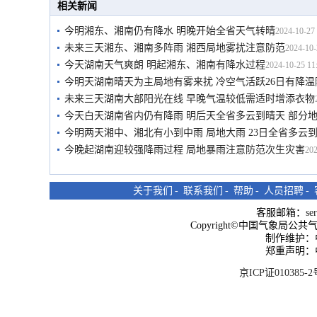
相关新闻
今明湘东、湘南仍有降水 明晚开始全省天气转晴
2024-10-27 
未来三天湘东、湘南多阵雨 湘西局地雾扰注意防范
2024-10-
今天湖南天气爽朗 明起湘东、湘南有降水过程
2024-10-25 11
今明天湖南晴天为主局地有雾来扰 冷空气活跃26日有降温
未来三天湖南大部阳光在线 早晚气温较低需适时增添衣物
今天白天湖南省内仍有降雨 明后天全省多云到晴天 部分
今明两天湘中、湘北有小到中雨 局地大雨 23日全省多云
今晚起湖南迎较强降雨过程 局地暴雨注意防范次生灾害
202
关于我们
-
联系我们
-
帮助
-
人员招聘
-
客服邮箱：
se
Copyright©中国气象局公共气象服
制作维护：
郑重声明：
京ICP证010385-2