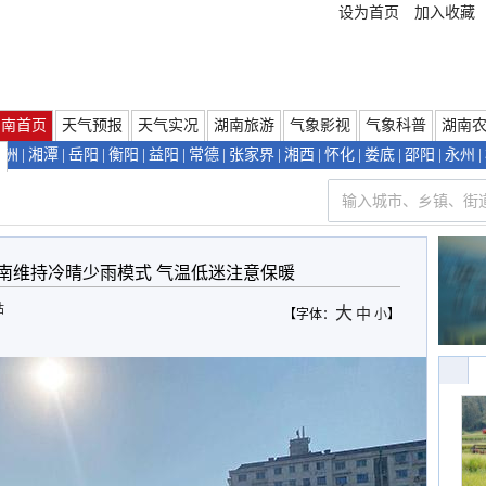
设为首页
加入收藏
湖南首页
天气预报
天气实况
湖南旅游
气象影视
气象科普
湖南
株洲
|
湘潭
|
岳阳
|
衡阳
|
益阳
|
常德
|
张家界
|
湘西
|
怀化
|
娄底
|
邵阳
|
永州
|
们
南维持冷晴少雨模式 气温低迷注意保暖
站
大
中
【字体：
小
】