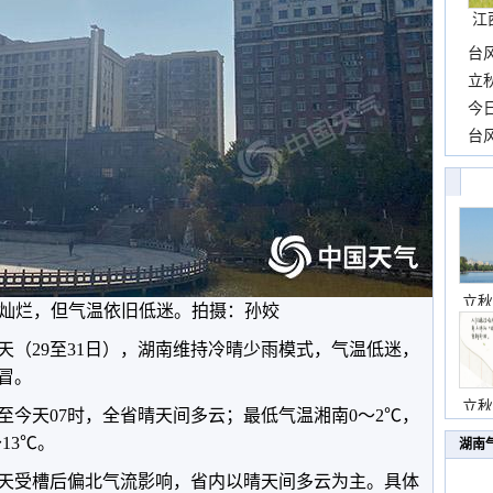
江
台
长
立
前
今
一
台
高
立秋
灿烂，但气温依旧低迷。拍摄：孙姣
天（29至31日），湖南维持冷晴少雨模式，气温低迷，
冒。
立秋
至今天07时，全省晴天间多云；最低气温湘南0～2℃，
13℃。
湖南
天受槽后偏北气流影响，省内以晴天间多云为主。具体