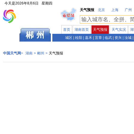
今天是
2026年8月6日
星期四
天气预报
北京
上海
广州
首页
湖南首页
天气预报
天气实况
湖
湖南
城区
|
桂阳
|
嘉禾
|
宜章
|
临武
|
资兴
|
汝城
|
中国天气网
>
湖南
>
郴州
>
天气预报