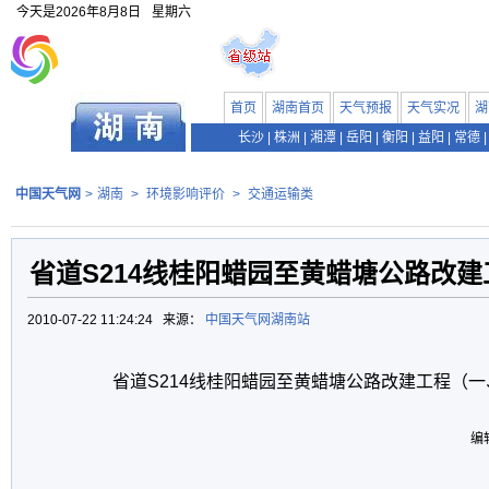
今天是
2026年8月8日
星期六
首页
湖南首页
天气预报
天气实况
湖
长沙
|
株洲
|
湘潭
|
岳阳
|
衡阳
|
益阳
|
常德
|
中国天气网
>
湖南
>
环境影响评价
>
交通运输类
省道S214线桂阳蜡园至黄蜡塘公路改
2010-07-22 11:24:24 来源：
中国天气网湖南站
省道S214线桂阳蜡园至黄蜡塘公路改建工程（一
编