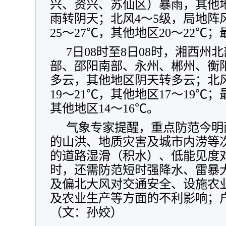
兴、资兴、苏仙区）暴雨
，
其他
雨转阴天
；
北风4～5级
，
局地阵风
25～27℃
，
其他地区20～22℃
；
7日08时至8日08时
，
湘西州北
部、邵阳南部、永州、郴州、衡
多云
，
其他地区阴天转多云
；
北
19～21℃
，
其他地区17～19℃
；
其他地区14～16℃
。
气象专家提醒
，
重点防范今明
的山洪、地质灾害及城市内涝等
的道路湿滑（积水）、低能见度
时
，
还需防范短时强降水、雷暴
及偏北大风对交通安全、设施农
及农业生产等方面的不利影响
；
（文：孙姣）