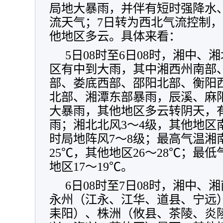
局地大暴雨
，
并伴有短时强降水
流天气
；
7日转为西北气流控制
，
他地区多云
。
具体来看：
5日08时至6日08时
，
湘中、湘
区有中到大雨
，
其中湘西州南部
部、娄底西部、邵阳北部、衡阳
北部、湘潭东部暴雨
，
辰溪、麻
大暴雨
，
其他地区多云转阴天
，
雨
；
湘北北风3～4级
，
其他地区
时局地阵风7～8级
；
最高气温湘南
25℃
，
其他地区26～28℃
；
最低气
地区17～19℃
。
6日08时至7日08时
，
湘中、湘
永州（江永、江华、道县、宁远
耒阳）、株洲（攸县、茶陵、炎