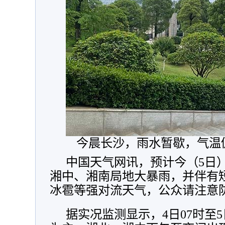
今晨长沙，雨水暂歇，气温
中国天气网讯，
预计今（5日
湘中、湘南局地大暴雨
，
并伴有
冰雹等强对流天气
，
公众请注意
据实况监测显示
，
4日07时至5