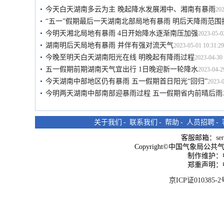
今天白天湖南多云为主 晚起降水发展湘中、湘南有暴雨
202
“五一”假期最后一天湖南北部局地有暴雨 明后天降雨范围
今明天湘北局地有暴雨 4日开始降水逐渐南压加强
2023-05-0
湖南明后天局地有暴雨 并伴有强对流天气
2023-05-01 10:31:29
今晚至明天白天湖南阳光在线 明晚起有降雨过程
2023-04-30 
五一假期前期湖南天气宜出行 1日晚迎新一轮降水
2023-04-2
今天湖南中部地区仍有暴雨 五一假期首日阳光“回归”
2023-0
今明两天湖南中部南部迎暴雨过程 五一假期省内前晴后雨
关于我们
-
联系我们
-
帮助
-
人员招聘
-
客服邮箱：
se
Copyright©中国气象局公共气象服
制作维护：
郑重声明：
京ICP证010385-2