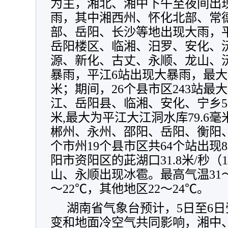
为主
，
湘北、湘中下午至夜间出
雨
，
其中湘西州、怀化北部、常
部、岳阳、长沙等地出现大雨
，
岳阳楼区、临湘、汨罗、安化、
源、新化、古丈、永顺、龙山、沅
暴雨
，
平江6站出现大暴雨
，
最大
米
；
期间
，
26个县市区243站最
江、岳阳县、临湘、安化、宁乡5个
米,最大为平江大江洞水库79.6毫
郴州、永州、邵阳、岳阳、衡阳
个市州19个县市区共64个站出现
阳市资阳区的茈湖口31.8米/秒（1
山、永顺出现冰雹
。
最高气温31
～22℃
，
其他地区22～24℃
。
湖南省气象台预计
，
5日至6
变和地面冷空气共同影响
，
湘中