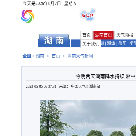
今天是
2026年8月7日
星期五
首页
湖南首页
天气预报
长沙
|
株洲
|
湘潭
|
岳阳
|
衡
关于我们
全国
>
湖南
>
首页
>
湖南天气新闻
今明两天湖南降水持续 湘
2023-05-05 09:37:31 来源：
中国天气网湖南站