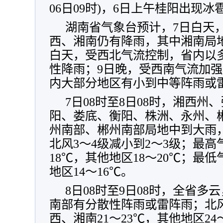
06日09时)
，
6日上午桂阳出现冰
湖南省气象台预计
，
7日白天
西、湘南仍有降雨
，
其中湘南局
白天
，
受西北气流控制
，
省内以
性降雨
；
9日晚
，
受西南气流加强
内大部分地区有小到中等阵雨或
7日08时至8日08时
，
湘西州、
阳、娄底、衡阳、株洲、永州、
州南部、郴州南部局地中到大雨
北风3～4级减小到2～3级
；
最高
18℃
，
其他地区18～20℃
；
最低气
地区14～16℃
。
8日08时至9日08时
，
全省多云
南部有分散性阵雨或雷阵雨
；
北
西、湘南21～23℃
，
其他地区24