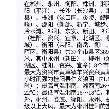
在郴州、永州、衡阳、株洲、湘
阳（平江）、长沙（长沙县）、
县）、株洲（渌口区、炎陵、醴
峰）、邵阳（新邵、新宁、城步
冷水滩、祁阳、东安、新田、 
（桂阳、资兴、宜章、北湖区、
城）、衡阳（耒阳、南岳、衡山
晖区、衡阳县）共37个市县区38
米
，
其中永州（新田）、郴州（
湖区、桂阳、资兴、宜章）8个市县
最大为资兴市黄草镇羊兴资兴黄草镇
小时雨强为桂阳县仁义镇阴山71.1
时）
；
最高气温湘南、湘西南26～
22℃
；
最低气温湘南16～18℃
，
外
，
郴州、娄底、衡阳、永州、
级以上大风
，
最大为郴州桂阳的宝山