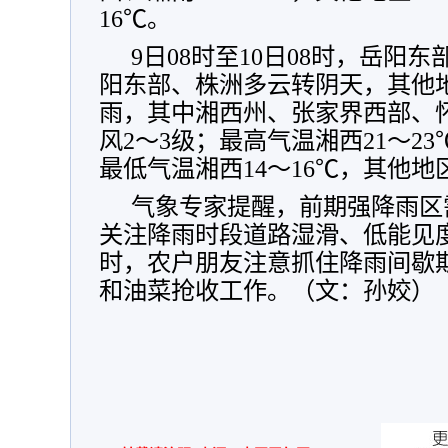
16℃
。
9日08时至10日08时
，
岳阳东
阳东部、株洲多云转阴天
，
其他
雨
，
其中湘西州、张家界西部、
风2～3级
；
最高气温湘西21～23
最低气温湘西14～16℃
，
其他地区
气象专家提醒
，
前期强降雨区
关注降雨时段道路湿滑、低能见
时
，
农户朋友注意抓住降雨间歇
和油菜抢收工作
。（文：孙姣）