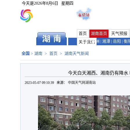
今天是
2026年8月6日
星期四
首页
湖南首页
天气预报
长沙
|
株洲
|
湘潭
|
岳阳
|
衡
关于我们
全国
>
湖南
>
首页
>
湖南天气新闻
今天白天湘西、湘南仍有降水
2023-05-07 09:10:39 来源：
中国天气网湖南站