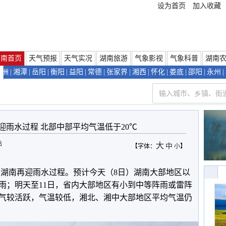
设为首页
加入收藏
湖南首页
天气预报
天气实况
湖南旅游
气象影视
气象科普
湖南
株洲
|
湘潭
|
岳阳
|
衡阳
|
益阳
|
常德
|
张家界
|
湘西
|
怀化
|
娄底
|
邵阳
|
永州
|
们
迎雨水过程 北部中部平均气温低于20℃
站
大
中
【字体：
小
】
，湖南再迎雨水过程。预计今天（8日）湖南大部地区以
雨；明天至11日，省内大部地区有小到中等阵雨或雷阵
空气较活跃，气温较低，湘北、湘中大部地区平均气温仍