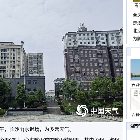
青
台
包”
走
近
北
霞
为
观
立秋
立秋
湖南
午，长沙雨水退场，为多云天气。