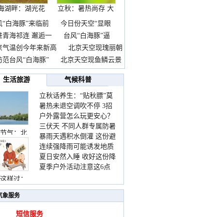
海湖畔：湖光花
立秋：暑热尚存 大
海长
自
风“白海豚”来临前
今日份天空“显眼
进青海祁连 邂逅一
台风“白海豚”逼
京气温创今年来新高
北京天空现瑰丽朝
防范台风“白海豚”
北京天空现鱼鳞云景
生活旅游
气候科普
立秋话养生：“贴秋膘”莫
暑热未退空调吹不停 3招
着急 先清暑再防燥
户外露营怎么玩更安心？
护住肩颈不酸痛
三伏天 不同人群专属防暑
这份攻略请收好
节气：北
暴雨天遇积水倒灌 这份避
要点请收好
连续强降雨可能诱发地质
险提示请收好
夏日安然入睡 收好这份降
灾害 这些前兆要知道
夏季户外活动注意这6点
温小贴士
防暑健身两不误
这样过：
气象服务
短信服务