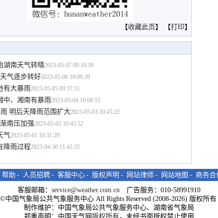
【
收藏此页
】 【
打印
】
始湖南天气转晴
2023-05-07 09:10:39
内天气逐步转好
2023-05-06 10:08:39
地有大暴雨
2023-05-05 09:37:31
湘中、湘南有暴雨
2023-05-04 10:08:55
暴雨 明后天降雨范围扩大
2023-05-03 10:45:22
逐渐南压加强
2023-05-02 10:45:52
天气
2023-05-01 10:31:29
有降雨过程
2023-04-30 11:43:35
-
帮助
-
人员招聘
-
客服中心
-
版权声明
-
网站律师
-
网站地图
-
商务合
客服邮箱：
service@weather.com.cn
广告服务：010-58991910
ght©中国气象局公共气象服务中心 All Rights Reserved (2008-2026) 版权
制作维护：中国气象局公共气象服务中心、湖南省气象局
郑重声明：中国天气网
版权所有
，未经书面授权禁止使用