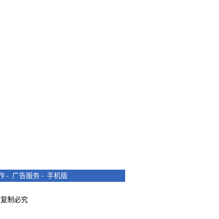
作
-
广告服务
-
手机版
所有 复制必究