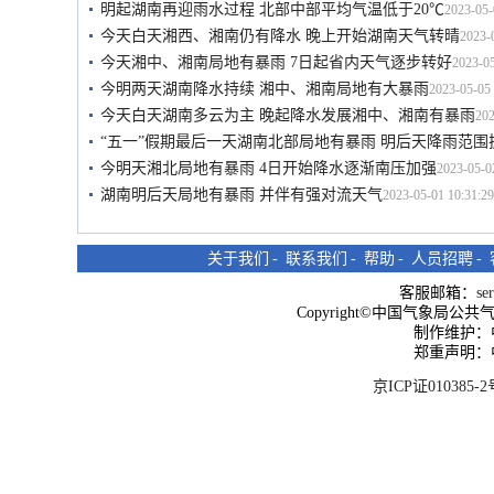
明起湖南再迎雨水过程 北部中部平均气温低于20℃
2023-05-
今天白天湘西、湘南仍有降水 晚上开始湖南天气转晴
2023-
今天湘中、湘南局地有暴雨 7日起省内天气逐步转好
2023-05
今明两天湖南降水持续 湘中、湘南局地有大暴雨
2023-05-05 
今天白天湖南多云为主 晚起降水发展湘中、湘南有暴雨
202
“五一”假期最后一天湖南北部局地有暴雨 明后天降雨范围
今明天湘北局地有暴雨 4日开始降水逐渐南压加强
2023-05-0
湖南明后天局地有暴雨 并伴有强对流天气
2023-05-01 10:31:29
关于我们
-
联系我们
-
帮助
-
人员招聘
-
客服邮箱：
se
Copyright©中国气象局公共气象服
制作维护：
郑重声明：
京ICP证010385-2