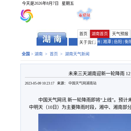
今天是
2026年8月7日
星期五
首页
湖南首页
天气预报
长沙
|
株洲
|
湘潭
|
岳阳
|
衡
关于我们
全国
>
湖南
>
首页
>
湖南天气新闻
未来三天湖南迎新一轮降雨 1
2023-05-09 10:23:17 来源：
中国天气网湖南站
中国天气网讯 新一轮降雨即将“上线”。预
中明天（10日）为主要降雨时段，湘中、湘南部